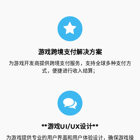
游戏跨境支付解决方案
为游戏开发商提供跨境支付服务，支持全球多种支付方
式，便捷进行收入结算；
**游戏UI/UX设计**
为游戏提供专业的用户界面和用户体验设计，确保游戏操