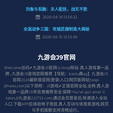
刘备与祝融：夫人配技，战无不胜
2026-04-16 13:56:32
全面战争三国：攻城武器制造大揭秘
2026-04-15 13:53:49
九游会J9官网
Welcome访问✔九游会J9官网·(china)网站-真人游戏第一品
牌_九游会J9游戏官网推荐【导航：baidu典ag】九游会J9
官网2026最新版官网|登录|入口|网页版网址[wap-
j9nwes.com]以下简称：J9游戏✔正版官网全站,全称:真人游
戏第一品牌,18年信誉推荐安全.保障!You’ve got what it
takes.j9九游会222753 com,通过会员登录后,快速进入全站
入口,下载APP后体验电子竞技,真人互动与体育类游戏,网页
与手机版都支持流畅运行。