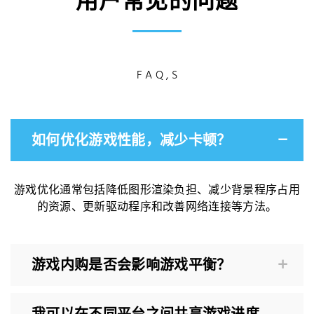
用户常见的问题
F A Q , S
如何优化游戏性能，减少卡顿？
游戏优化通常包括降低图形渲染负担、减少背景程序占用
的资源、更新驱动程序和改善网络连接等方法。
游戏内购是否会影响游戏平衡？