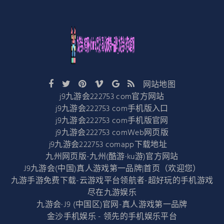
网站地图
j9九游会222753 com官方网站
j9九游会222753 com手机版入口
j9九游会222753 com手机版官网
j9九游会222753 comWeb网页版
j9九游会222753 comapp下载地址
九州网页版-九州(酷游·ku游)官方网站
J9九游会(中国)真人游戏第一品牌|首页（欢迎您）
九游手游免费下载-云游戏平台领航者-超好玩的手机游戏
尽在九游娱乐
九游会·J9 (中国区)官网-真人游戏第一品牌
金沙手机娱乐 - 领先的手机娱乐平台